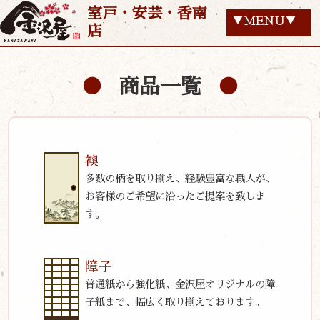
室戸・安芸・香南
▼MENU▼
店
商品一覧
襖
多数の柄を取り揃え、経験豊富な職人が、
お客様のご希望に沿ったご提案を致しま
す。
障子
普通紙から強化紙、金沢屋オリジナルの障
子紙まで、幅広く取り揃えております。